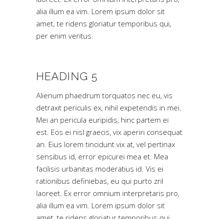
alia illum ea vim. Lorem ipsum dolor sit
amet, te ridens gloriatur temporibus qui,
per enim veritus.
HEADING 5
Alienum phaedrum torquatos nec eu, vis
detraxit periculis ex, nihil expetendis in mei.
Mei an pericula euripidis, hinc partem ei
est. Eos ei nisl graecis, vix aperiri consequat
an. Eius lorem tincidunt vix at, vel pertinax
sensibus id, error epicurei mea et. Mea
facilisis urbanitas moderatius id. Vis ei
rationibus definiebas, eu qui purto zril
laoreet. Ex error omnium interpretaris pro,
alia illum ea vim. Lorem ipsum dolor sit
amet, te ridens gloriatur temporibus qui,