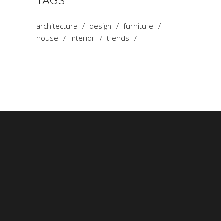
TAGS
architecture
design
furniture
house
interior
trends