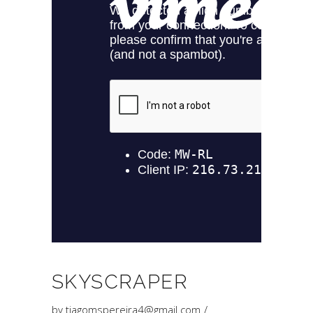
SKYSCRAPER
by
tiagomspereira4@gmail.com