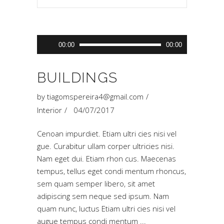
Tocador
00:00
00:00
de
áudio
BUILDINGS
by
tiagomspereira4@gmail.com
Interior
04/07/2017
Cenoan impurdiet. Etiam ultri cies nisi vel
gue. Curabitur ullam corper ultricies nisi.
Nam eget dui. Etiam rhon cus. Maecenas
tempus, tellus eget condi mentum rhoncus,
sem quam semper libero, sit amet
adipiscing sem neque sed ipsum. Nam
quam nunc, luctus Etiam ultri cies nisi vel
augue tempus condi mentum