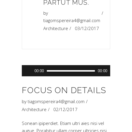
“
PARTUT MUS.
by
tiagomspereira4@gmail.com
Architecture
03/12/2017
Tocador
00:00
00:00
de
áudio
FOCUS ON DETAILS
by
tiagomspereira4@gmail.com
Architecture
02/12/2017
Sonean ipiperdiet. Etiam ultri aies nisi vel
augue. Porabitur ullam corper ultricies nisi.